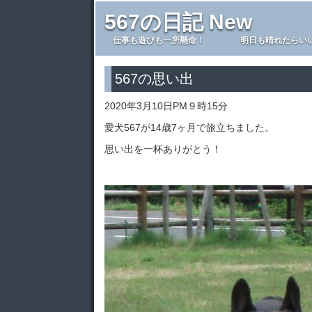
567の日記 New
仕事も遊びも一所懸命！ 明日も晴れたらいい
567の思い出
2020年3月10日PM９時15分
愛犬567が14歳7ヶ月で旅立ちました。
思い出を一杯ありがとう！