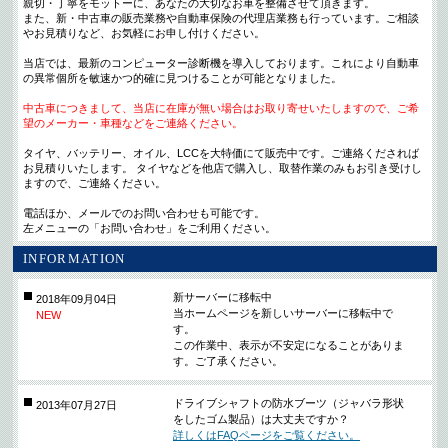
親切・丁寧をモットーに、あなたの大切なお車を整備させて頂きます。
また、新・中古車の販売業務や自動車保険の代理店業務も行っています。ご相談
やお見積りなど、お気軽にお申し付けください。
当店では、最新のコンピューター診断機を導入しております。これにより自動車
の異常個所を敏速かつ的確に見つけることが可能となりました。
中古車につきまして、当店に在庫が無い場合はお取り寄せいたしますので、ご希
望のメーカー・車種などをご連絡ください。
タイヤ、バッテリー、オイル、LCCを大特価にて販売中です。ご連絡くだされば
お見積りいたします。 タイヤなどを他店で購入し、取替作業のみもお引き受けし
ますので、ご連絡ください。
電話ほか、メールでのお問い合わせも可能です。
左メニューの「お問い合わせ」をご利用ください。
INFORMATION
新サーバーに移転中
2018年09月04日
当ホームページを新しいサーバーに移転中で
NEW
す。
この作業中、表示が不安定になることがありま
す。ご了承ください。
ドライブシャフトの防水ブーツ（ジャバラ形状
2013年07月27日
をしたゴム製品）は大丈夫ですか？
詳しくはFAQページをご覧ください。